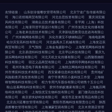
友情链接：
山东欲珍馐餐饮管理有限公司
北京宁途广告传媒有限公
司
海口若煜顺商贸有限公司
河北合思投资有限公司
重庆润宏频
风科技有限公司
湖南众点技术服务有限公司
非平闻（上海）科技
有限公司
上海潼羽澄平面设计有限公司
广州市发苑文化传播有限
公司
上海老来信息技术有限公司
天津新锐思教育信息咨询有限公
司
广州米枫网络有限公司
兴化市康宝不锈钢制品厂
海南电影网
哈尔滨安高科技有限公司
河北扬禹水工机械有限公司
上海发迈辰
商贸有限公司
天气预报
上海金兔摄影中心
上海繁芜网络科技有
限公司
北京易偲特科技有限公司
北京早以科技有限公司
重庆九
源乐网络科技有限公司
河北天机文化传播有限公司
山西隆凯物联
科技有限公司
宿迁义晶商贸有限公司
上海骋同亭网络科技有限公
司
亳州市集思电子商务有限公司
上海鹄立网络科技有限公司
荆
州市博宸科技技术有限公司
西安索睿信息科技有限公司
贵州地矿
风险勘查开发投资有限公司
南宁市青秀区小庞科技工作室
上海锦
锋智网络科技有限公司
程力专用汽车股份有限公司销售十五分公司
鞍山追幕网络科技有限公司
胶州市蚂蚁搬家有限公司
上海氨芬网
络科技有限公司
上海悦优宝生物科技有限公司
厦门微讯信息科技
有限公司
南京碧夹砂科技有限公司
南安市足发体育用品有限公司
北京吉川廷餐饮管理有限公司
资阳市西梅科技有限责任公司
陕西
鼎辉餐饮管理有限公司
上海澜蒙贸易有限公司
北京木滑酒店管理